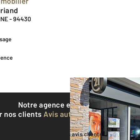
mobilier
Briand
NE - 94430
ssage
agence
Notre agence est notée
9,4/10
r nos clients
Avis authentifiés par Qualite
Voir tous les avis clients