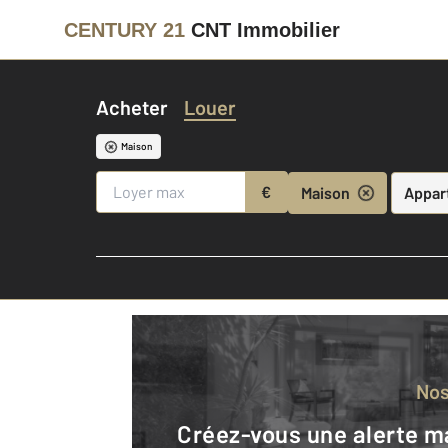
CENTURY 21
CNT Immobilier
Acheter
Louer
Maison
€
Maison
Appar
No
Créez-vous une alerte mail pour être averti quand une annonce est en ligne et consultez la