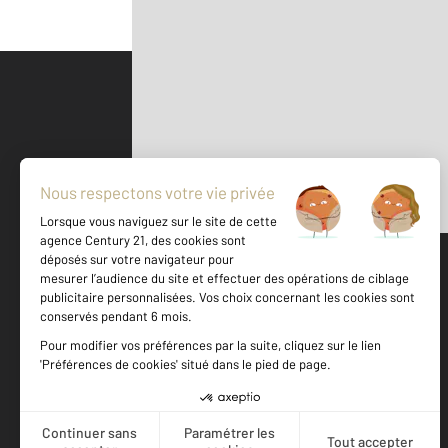
Parlons de vous, parlons biens
500 m
©
Mappy
Votre agence est notée
Achat
Location
Vente
Gestion
9,4
/
10
9,8/10