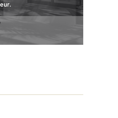
teur.
e