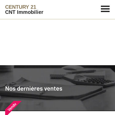
CENTURY 21
CNT Immobilier
Agence immobilière
Vendre
Nos dernières ventes
Nos derniers biens vendus près de
Nos dernières ventes
chez vous
Vendu